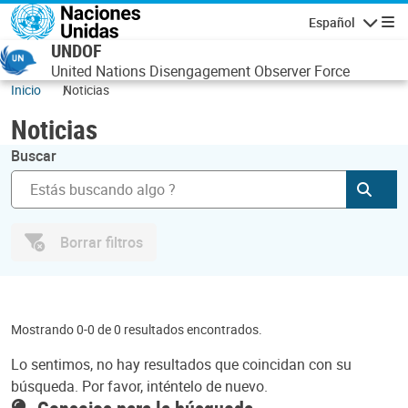
Pasar al contenido principal
Español
Navegaci
UNDOF
United Nations Disengagement Observer Force
Inicio
Noticias
Noticias
Buscar
Envia
Borrar filtros
Mostrando 0-0 de 0 resultados encontrados.
Lo sentimos, no hay resultados que coincidan con su
búsqueda. Por favor, inténtelo de nuevo.